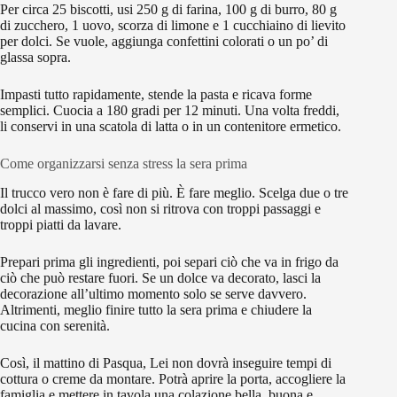
Per circa 25 biscotti, usi 250 g di farina, 100 g di burro, 80 g
di zucchero, 1 uovo, scorza di limone e 1 cucchiaino di lievito
per dolci. Se vuole, aggiunga confettini colorati o un po’ di
glassa sopra.
Impasti tutto rapidamente, stende la pasta e ricava forme
semplici. Cuocia a 180 gradi per 12 minuti. Una volta freddi,
li conservi in una scatola di latta o in un contenitore ermetico.
Come organizzarsi senza stress la sera prima
Il trucco vero non è fare di più. È fare meglio. Scelga due o tre
dolci al massimo, così non si ritrova con troppi passaggi e
troppi piatti da lavare.
Prepari prima gli ingredienti, poi separi ciò che va in frigo da
ciò che può restare fuori. Se un dolce va decorato, lasci la
decorazione all’ultimo momento solo se serve davvero.
Altrimenti, meglio finire tutto la sera prima e chiudere la
cucina con serenità.
Così, il mattino di Pasqua, Lei non dovrà inseguire tempi di
cottura o creme da montare. Potrà aprire la porta, accogliere la
famiglia e mettere in tavola una colazione bella, buona e