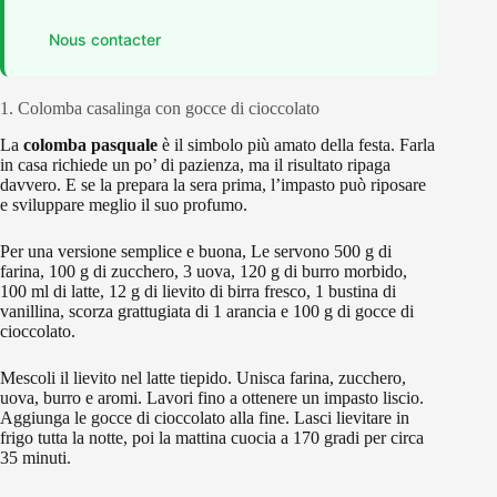
Nous contacter
1. Colomba casalinga con gocce di cioccolato
La
colomba pasquale
è il simbolo più amato della festa. Farla
in casa richiede un po’ di pazienza, ma il risultato ripaga
davvero. E se la prepara la sera prima, l’impasto può riposare
e sviluppare meglio il suo profumo.
Per una versione semplice e buona, Le servono 500 g di
farina, 100 g di zucchero, 3 uova, 120 g di burro morbido,
100 ml di latte, 12 g di lievito di birra fresco, 1 bustina di
vanillina, scorza grattugiata di 1 arancia e 100 g di gocce di
cioccolato.
Mescoli il lievito nel latte tiepido. Unisca farina, zucchero,
uova, burro e aromi. Lavori fino a ottenere un impasto liscio.
Aggiunga le gocce di cioccolato alla fine. Lasci lievitare in
frigo tutta la notte, poi la mattina cuocia a 170 gradi per circa
35 minuti.