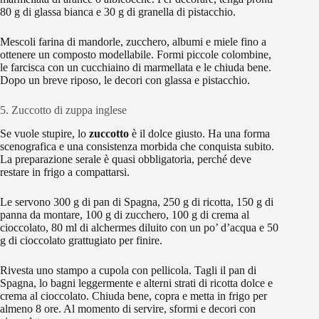
80 g di glassa bianca e 30 g di granella di pistacchio.
Mescoli farina di mandorle, zucchero, albumi e miele fino a
ottenere un composto modellabile. Formi piccole colombine,
le farcisca con un cucchiaino di marmellata e le chiuda bene.
Dopo un breve riposo, le decori con glassa e pistacchio.
5. Zuccotto di zuppa inglese
Se vuole stupire, lo
zuccotto
è il dolce giusto. Ha una forma
scenografica e una consistenza morbida che conquista subito.
La preparazione serale è quasi obbligatoria, perché deve
restare in frigo a compattarsi.
Le servono 300 g di pan di Spagna, 250 g di ricotta, 150 g di
panna da montare, 100 g di zucchero, 100 g di crema al
cioccolato, 80 ml di alchermes diluito con un po’ d’acqua e 50
g di cioccolato grattugiato per finire.
Rivesta uno stampo a cupola con pellicola. Tagli il pan di
Spagna, lo bagni leggermente e alterni strati di ricotta dolce e
crema al cioccolato. Chiuda bene, copra e metta in frigo per
almeno 8 ore. Al momento di servire, sformi e decori con