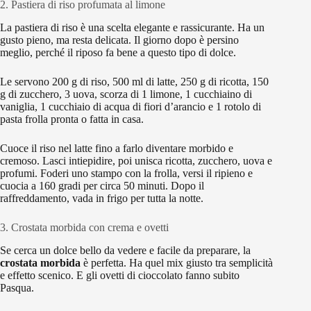
2. Pastiera di riso profumata al limone
La pastiera di riso è una scelta elegante e rassicurante. Ha un
gusto pieno, ma resta delicata. Il giorno dopo è persino
meglio, perché il riposo fa bene a questo tipo di dolce.
Le servono 200 g di riso, 500 ml di latte, 250 g di ricotta, 150
g di zucchero, 3 uova, scorza di 1 limone, 1 cucchiaino di
vaniglia, 1 cucchiaio di acqua di fiori d’arancio e 1 rotolo di
pasta frolla pronta o fatta in casa.
Cuoce il riso nel latte fino a farlo diventare morbido e
cremoso. Lasci intiepidire, poi unisca ricotta, zucchero, uova e
profumi. Foderi uno stampo con la frolla, versi il ripieno e
cuocia a 160 gradi per circa 50 minuti. Dopo il
raffreddamento, vada in frigo per tutta la notte.
3. Crostata morbida con crema e ovetti
Se cerca un dolce bello da vedere e facile da preparare, la
crostata morbida
è perfetta. Ha quel mix giusto tra semplicità
e effetto scenico. E gli ovetti di cioccolato fanno subito
Pasqua.