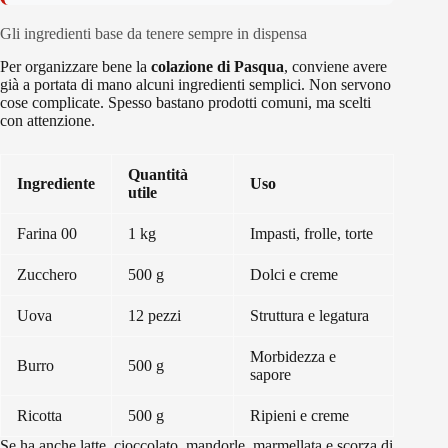
Gli ingredienti base da tenere sempre in dispensa
Per organizzare bene la
colazione di Pasqua
, conviene avere
già a portata di mano alcuni ingredienti semplici. Non servono
cose complicate. Spesso bastano prodotti comuni, ma scelti
con attenzione.
Quantità
Ingrediente
Uso
utile
Farina 00
1 kg
Impasti, frolle, torte
Zucchero
500 g
Dolci e creme
Uova
12 pezzi
Struttura e legatura
Morbidezza e
Burro
500 g
sapore
Ricotta
500 g
Ripieni e creme
Se ha anche latte, cioccolato, mandorle, marmellata e scorza di